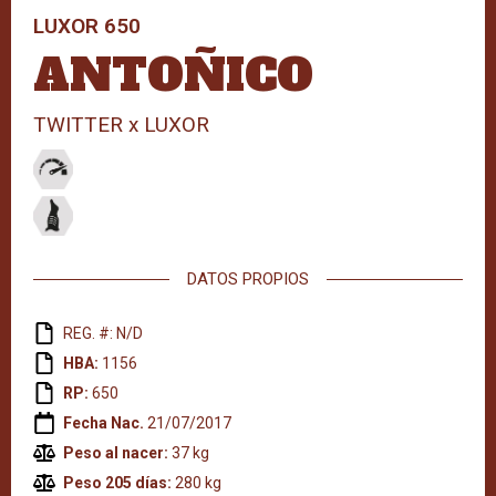
LUXOR 650
ANTOÑICO
TWITTER x LUXOR
DATOS PROPIOS
REG. #: N/D
HBA:
1156
RP:
650
Fecha Nac.
21/07/2017
Peso al nacer:
37 kg
Peso 205 días:
280 kg