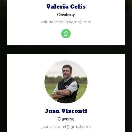
Valeria Celis
Chivilicoy
valeriacelis86@gmail.com
Juan Visconti
Olavarría
juanvisconti4@gmail.com