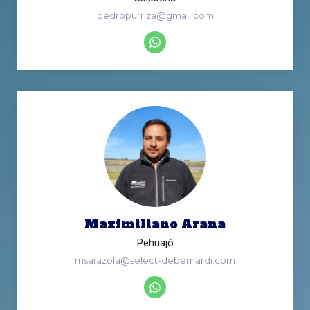
pedropurriza@gmail.com
Maximiliano Arana
Pehuajó
msarazola@select-debernardi.com