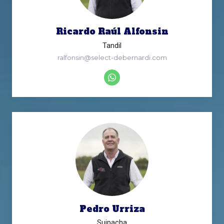
Ricardo Raúl Alfonsin
Tandil
ralfonsin@select-debernardi.com
Pedro Urriza
Suipacha