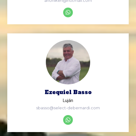
ahoniken@hotmail.com
Ezequiel Basso
Luján
sbasso@select-debernardi.com