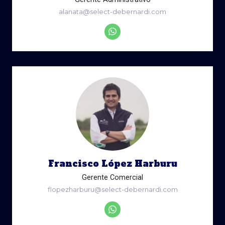
alanata@select-debernardi.com
Francisco López Harburu
Gerente Comercial
flopezharburu@select-debernardi.com