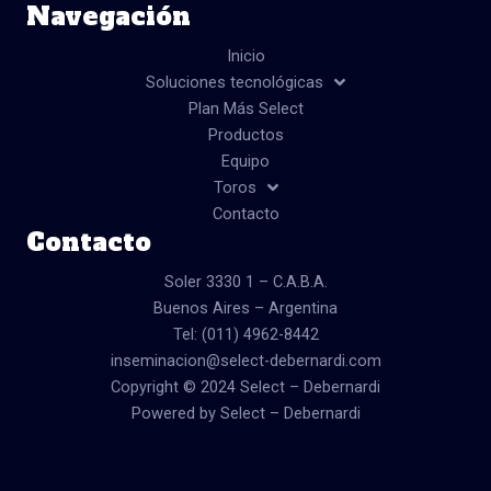
m
Navegación
e
t
t
b
a
u
o
g
b
Inicio
o
r
e
Soluciones tecnológicas
k
a
Plan Más Select
m
Productos
Equipo
Toros
Contacto
Contacto
Soler 3330 1 – C.A.B.A.
Buenos Aires – Argentina
Tel: (011) 4962-8442
inseminacion@select-debernardi.com
Copyright © 2024 Select – Debernardi
Powered by Select – Debernardi