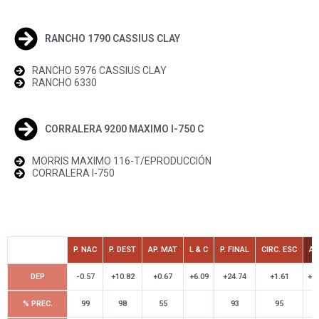
RANCHO 1790 CASSIUS CLAY
RANCHO 5976 CASSIUS CLAY
RANCHO 6330
CORRALERA 9200 MAXIMO I-750 C
MORRIS MAXIMO 116-T/EPRODUCCIÓN
CORRALERA I-750
P. NAC
P. DEST
AP. MAT
L & C
P. FINAL
CIRC. ESC
A
DEP
-0.57
+10.82
+0.67
+6.09
+24.74
+1.61
+1.
% PREC.
99
98
55
93
95
7