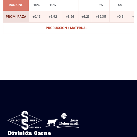
RANKING
10%
10%
5%
4%
PROM. RAZA
+0.13
+5.92
+3.26
+6.23
+12.35
+0.5
+1.
PRODUCCIÓN / MATERNAL
División Carne