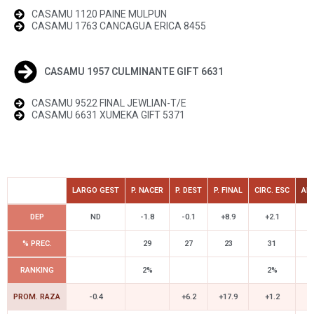
CASAMU 1120 PAINE MULPUN
CASAMU 1763 CANCAGUA ERICA 8455
CASAMU 1957 CULMINANTE GIFT 6631
CASAMU 9522 FINAL JEWLIAN-T/E
CASAMU 6631 XUMEKA GIFT 5371
LARGO GEST
P. NACER
P. DEST
P. FINAL
CIRC. ESC
AL
DEP
ND
-1.8
-0.1
+8.9
+2.1
% PREC.
29
27
23
31
RANKING
2%
2%
PROM. RAZA
-0.4
+6.2
+17.9
+1.2
+