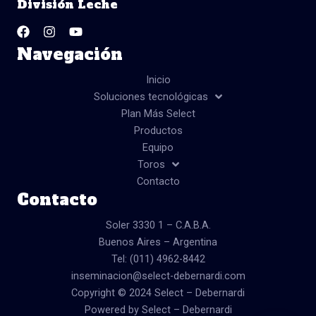
División Leche
o
g
b
F
I
Y
o
r
e
a
n
o
k
a
c
s
u
m
Navegación
e
t
t
b
a
u
o
g
b
Inicio
o
r
e
Soluciones tecnológicas
k
a
Plan Más Select
m
Productos
Equipo
Toros
Contacto
Contacto
Soler 3330 1 – C.A.B.A.
Buenos Aires – Argentina
Tel: (011) 4962-8442
inseminacion@select-debernardi.com
Copyright © 2024 Select – Debernardi
Powered by Select – Debernardi