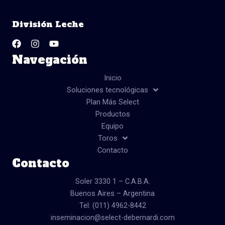
c
s
u
e
t
t
b
a
u
División Leche
o
g
b
F
I
Y
o
r
e
a
n
o
k
a
c
s
u
m
Navegación
e
t
t
b
a
u
o
g
b
Inicio
o
r
e
Soluciones tecnológicas
k
a
Plan Más Select
m
Productos
Equipo
Toros
Contacto
Contacto
Soler 3330 1 – C.A.B.A.
Buenos Aires – Argentina
Tel: (011) 4962-8442
inseminacion@select-debernardi.com