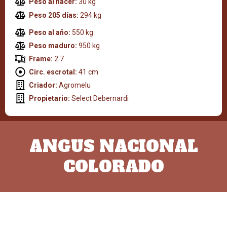
Peso al nacer:
30 kg
Peso 205 días:
294 kg
Peso al año:
550 kg
Peso maduro:
950 kg
Frame:
2.7
Circ. escrotal:
41 cm
Criador:
Agromelu
Propietario:
Select Debernardi
ANGUS NACIONAL
COLORADO