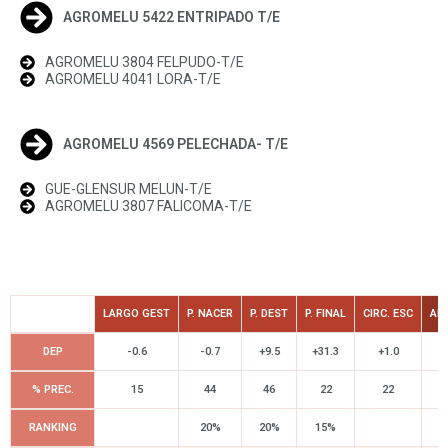
AGROMELU 5422 ENTRIPADO T/E
AGROMELU 3804 FELPUDO-T/E
AGROMELU 4041 LORA-T/E
AGROMELU 4569 PELECHADA- T/E
GUE-GLENSUR MELUN-T/E
AGROMELU 3807 FALICOMA-T/E
LARGO GEST
P. NACER
P. DEST
P. FINAL
CIRC. ESC
AL
DEP
-0.6
-0.7
+9.5
+31.3
+1.0
+
% PREC.
15
44
46
22
22
RANKING
20%
20%
15%