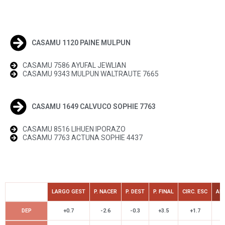
CASAMU 1120 PAINE MULPUN
CASAMU 7586 AYUFAL JEWLIAN
CASAMU 9343 MULPUN WALTRAUTE 7665
CASAMU 1649 CALVUCO SOPHIE 7763
CASAMU 8516 LIHUEN IPORAZO
CASAMU 7763 ACTUNA SOPHIE 4437
LARGO GEST
P. NACER
P. DEST
P. FINAL
CIRC. ESC
AL
DEP
+0.7
-2.6
-0.3
+3.5
+1.7
+