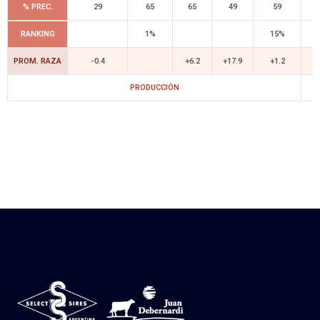
% PREC.
29
65
65
49
59
RANKING
1%
15%
2
PROM. RAZA
-0.4
+6.2
+17.9
+1.2
+
PRODUCCIÓN