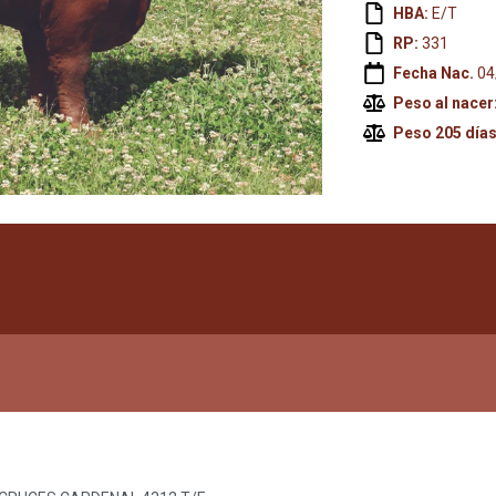
HBA:
E/T
RP:
331
Fecha Nac.
04
Peso al nacer
Peso 205 días