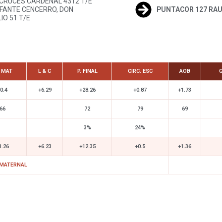
CRUCES CARDENAL 4312 T/E
NFANTE CENCERRO, DON
PUNTACOR 127 RAU
IO 51 T/E
. MAT
L & C
P. FINAL
CIRC. ESC
AOB
0.4
+6.29
+28.26
+0.87
+1.73
66
72
79
69
3%
24%
3.26
+6.23
+12.35
+0.5
+1.36
 MATERNAL