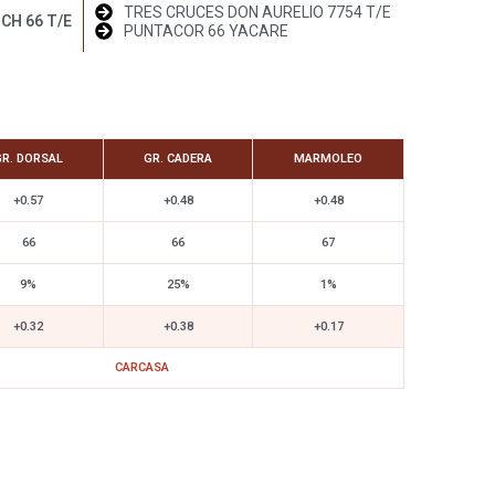
TRES CRUCES DON AURELIO 7754 T/E
CH 66 T/E
PUNTACOR 66 YACARE
GR. DORSAL
GR. CADERA
MARMOLEO
+0.57
+0.48
+0.48
66
66
67
9%
25%
1%
+0.32
+0.38
+0.17
CARCASA