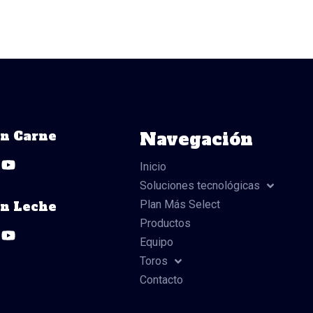
ón Carne
Navegación
Y
o
Inicio
u
Soluciones tecnológicas
t
u
Plan Más Select
ón Leche
b
Y
Productos
e
o
Equipo
u
t
Toros
u
Contacto
b
e