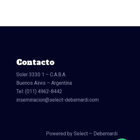
Contacto
Soler 3330 1 – C.A.B.A.
Buenos Aires – Argentina
Tel: (011) 4962-8442
inseminacion@select-debernardi.com
Powered by Select – Debernardi