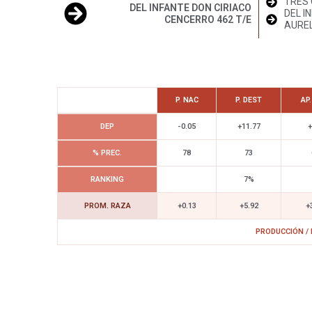
TRES 
DEL INFANTE DON CIRIACO
DEL I
CENCERRO 462 T/E
AUREL
P. NAC
P. DEST
AP
DEP
-0.05
+11.77
+
% PREC.
78
73
RANKING
7%
PROM. RAZA
+0.13
+5.92
+
PRODUCCIÓN /