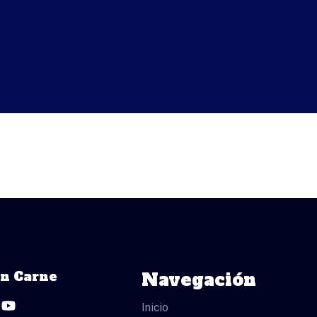
ón Carne
Navegación
Y
o
Inicio