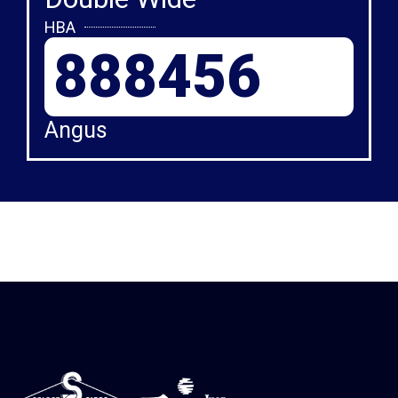
HBA
888456
Angus