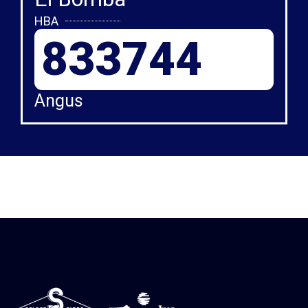
HBA
833744
Angus