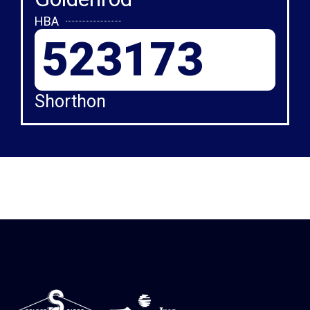
HBA
523173
Shorthon