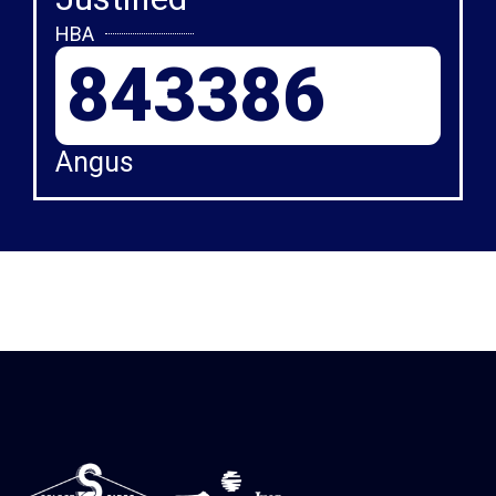
HBA
843386
Angus