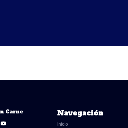
ón Carne
Navegación
Y
o
Inicio