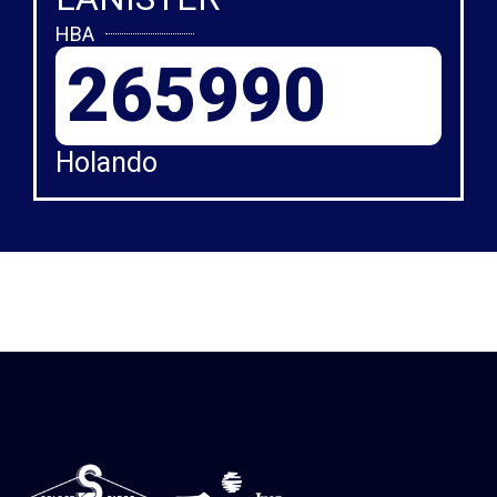
HBA
265990
Holando