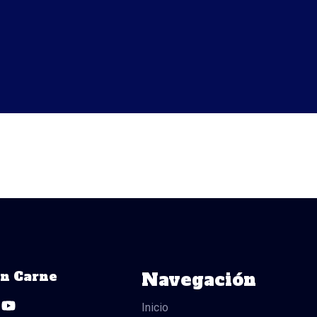
ón Carne
Navegación
Y
o
Inicio