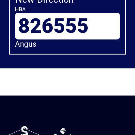
HBA
826555
Angus