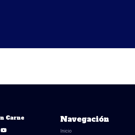
ón Carne
Navegación
Y
o
Inicio