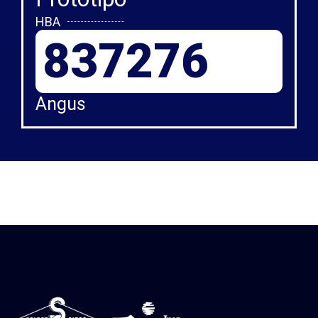
HBA
837276
Angus