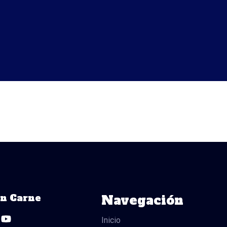
ón Carne
Navegación
Y
o
Inicio