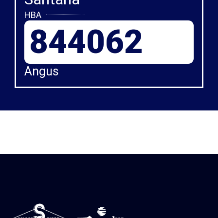
HBA
844062
Angus