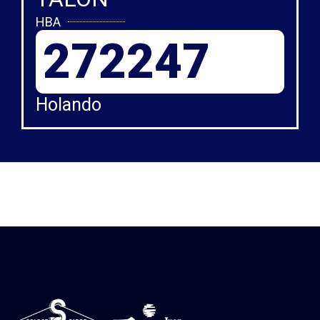
HBA
272247
Holando