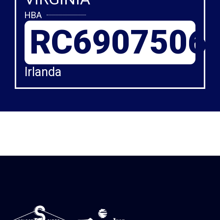
HBA
RC6907506
Irlanda