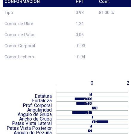
CONFORMACIÓN
HPT
Conf.
Tipo
0.93
81.00 %
Comp. de Ubre
1.24
Comp. de Patas
0.06
Comp. Corporal
-0.93
Comp. Lechero
-0.94
.
0
2
-0.14
Estatura
-0.97
Fortaleza
-0.88
Prof. Corporal
0.29
Angularidad
-1.1
Angulo de Grupa
0.06
Ancho de Grupa
0.9
Patas Vista Lateral
-0.12
Patas Vista Posterior
-0.22
Angulo de Pezuña