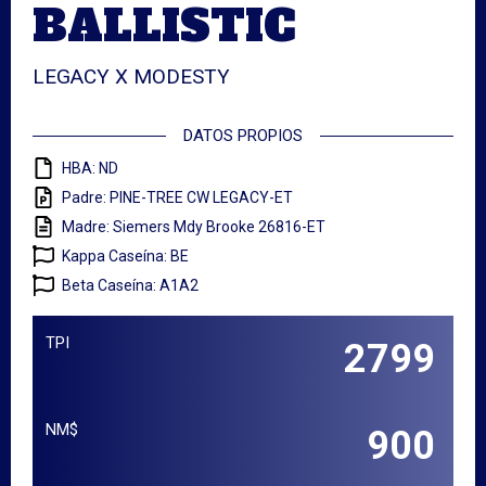
BALLISTIC
LEGACY X MODESTY
DATOS PROPIOS
HBA: ND
Padre: PINE-TREE CW LEGACY-ET
Madre: Siemers Mdy Brooke 26816-ET
Kappa Caseína: BE
Beta Caseína: A1A2
TPI
2799
NM$
900