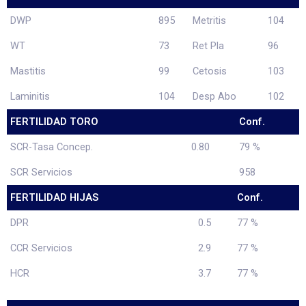
DWP
895
Metritis
104
WT
73
Ret Pla
96
Mastitis
99
Cetosis
103
Laminitis
104
Desp Abo
102
FERTILIDAD TORO
Conf.
SCR-Tasa Concep.
0.80
79 %
SCR Servicios
958
FERTILIDAD HIJAS
Conf.
DPR
0.5
77 %
CCR Servicios
2.9
77 %
HCR
3.7
77 %