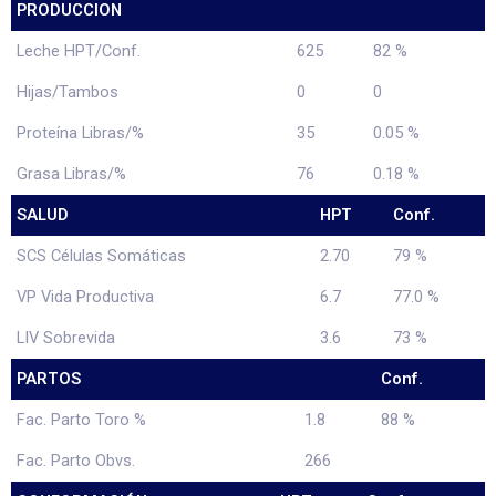
PRODUCCION
Leche HPT/Conf.
625
82 %
Hijas/Tambos
0
0
Proteína Libras/%
35
0.05 %
Grasa Libras/%
76
0.18 %
SALUD
HPT
Conf.
SCS Células Somáticas
2.70
79 %
VP Vida Productiva
6.7
77.0 %
LIV Sobrevida
3.6
73 %
PARTOS
Conf.
Fac. Parto Toro %
1.8
88 %
Fac. Parto Obvs.
266