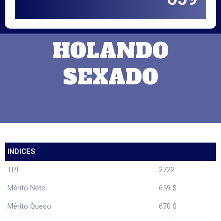
HOLANDO
SEXADO
INDICES
TPI
2722
Mérito Neto
659 $
Mérito Queso
670 $