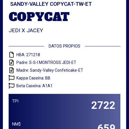
SANDY-VALLEY COPYCAT-TW-ET
COPYCAT
JEDI X JACEY
DATOS PROPIOS
HBA: 271218
Padre: S-S-I MONTROSS JEDI-ET
Madre: Sandy-Valley Confeticake-ET
Kappa Caseína: BB
Beta Caseína: A1A1
TPI
2722
NM$
659