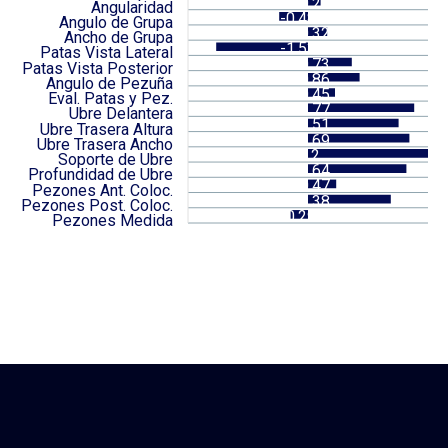
0.21
Angularidad
-0.48
Angulo de Grupa
0.32
Ancho de Grupa
-1.53
Patas Vista Lateral
0.73
Patas Vista Posterior
0.86
Angulo de Pezuña
0.45
Eval. Patas y Pez.
1.77
Ubre Delantera
1.51
Ubre Trasera Altura
1.69
Ubre Trasera Ancho
2
Soporte de Ubre
1.64
Profundidad de Ubre
0.47
Pezones Ant. Coloc.
1.38
Pezones Post. Coloc.
-0.29
Pezones Medida