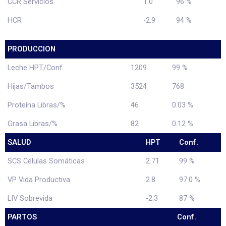
CCR Servicios
1.0
96 %
HCR
-2.9
94 %
PRODUCCION
Leche HPT/Conf.
1209
99 %
Hijas/Tambos
3524
768
Proteína Libras/%
46
0.03 %
Grasa Libras/%
82
0.12 %
SALUD
HPT
Conf.
SCS Células Somáticas
2.71
99 %
VP Vida Productiva
2.8
97.0 %
LIV Sobrevida
-2.3
87 %
PARTOS
Conf.