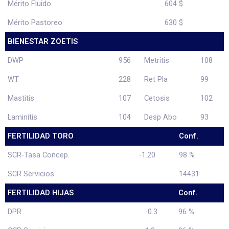
Mérito Fluido
604 $
Mérito Pastoreo
630 $
BIENESTAR ZOETIS
DWP
956
Metritis
108
WT
228
Ret Pla
99
Mastitis
107
Cetosis
102
Laminitis
104
Desp Abo
93
FERTILIDAD TORO
Conf.
SCR-Tasa Concep.
-1.20
98 %
SCR Servicios
14431
FERTILIDAD HIJAS
Conf.
DPR
-0.3
96 %