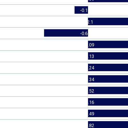
-0.19
2.1
-0.62
3.09
2.13
2.24
2.34
3.52
4.16
1.49
0.82