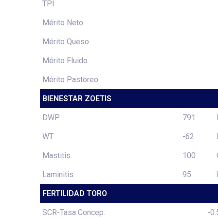
TPI
Mérito Neto
Mérito Queso
Mérito Fluido
Mérito Pastoreo
BIENESTAR ZOETIS
DWP
791
WT
-62
Mastitis
100
Laminitis
95
FERTILIDAD TORO
SCR-Tasa Concep.
-0.