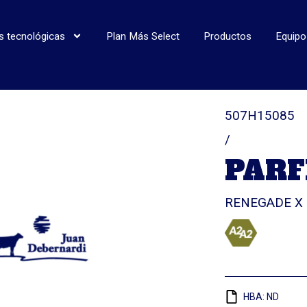
s tecnológicas
Plan Más Select
Productos
Equipo
507H15085
/
PARF
RENEGADE X
HBA: ND