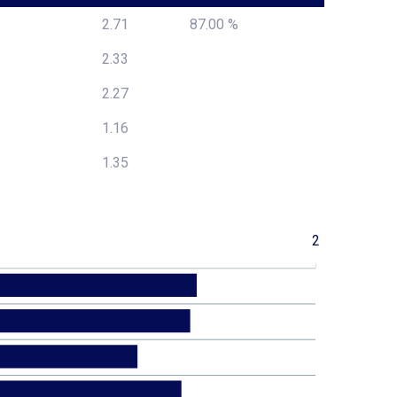
2.71
87.00 %
2.33
2.27
1.16
1.35
2