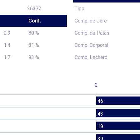
26372
Tipo
Conf.
Comp. de Ubre
0.3
80 %
Comp. de Patas
1.4
81 %
Comp. Corporal
1.7
93 %
Comp. Lechero
0
1.46
1.43
1.19
1.39