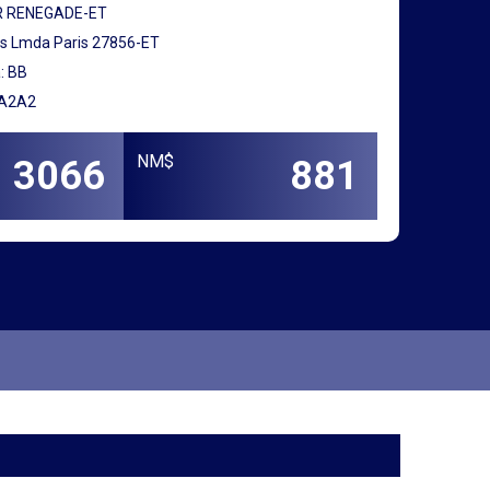
PR RENEGADE-ET
s Lmda Paris 27856-ET
: BB
 A2A2
NM$
3066
881