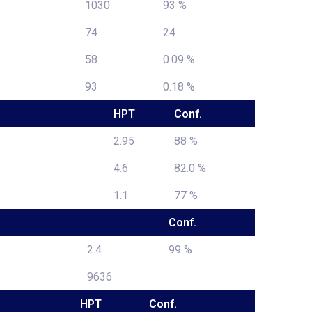
1030
93 %
74
24
58
0.09 %
93
0.18 %
HPT
Conf.
2.95
88 %
4.6
82.0 %
1.1
77 %
Conf.
2.4
99 %
9636
HPT
Conf.