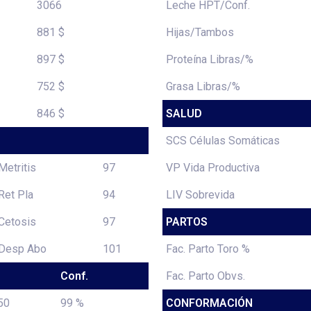
3066
Leche HPT/Conf.
881 $
Hijas/Tambos
897 $
Proteína Libras/%
752 $
Grasa Libras/%
846 $
SALUD
SCS Células Somáticas
Metritis
97
VP Vida Productiva
Ret Pla
94
LIV Sobrevida
Cetosis
97
PARTOS
Desp Abo
101
Fac. Parto Toro %
Conf.
Fac. Parto Obvs.
50
99 %
CONFORMACIÓN