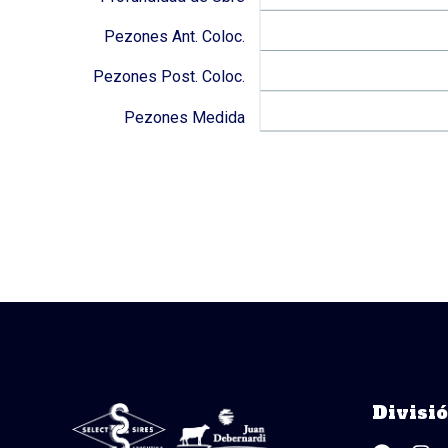
Pezones Ant. Coloc.
Pezones Post. Coloc.
Pezones Medida
Divisi
F
I