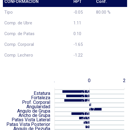
CONFORMACIÓN
HPT
Conf.
Tipo
-0.05
80.00 %
Comp. de Ubre
1.11
Comp. de Patas
0.10
Comp. Corporal
-1.65
Comp. Lechero
-1.22
.
0
2
-1.55
Estatura
-1.33
Fortaleza
-1.44
Prof. Corporal
0.1
Angularidad
0.7
Angulo de Grupa
-1.03
Ancho de Grupa
-0.59
Patas Vista Lateral
-0.33
Patas Vista Posterior
-0.22
Angulo de Pezuña