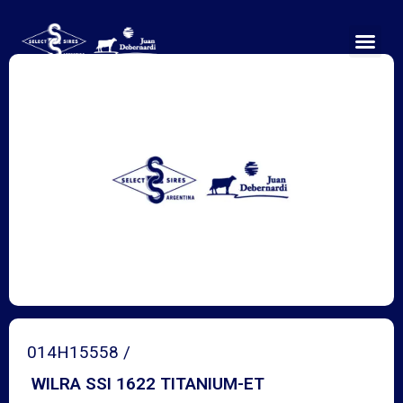
Ir
al
contenido
014H15558 /
WILRA SSI 1622 TITANIUM-ET