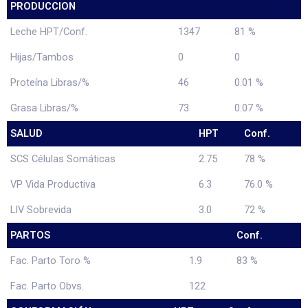
PRODUCCION
Leche HPT/Conf.
1347
81 %
Hijas/Tambos
0
0
Proteína Libras/%
46
0.01 %
Grasa Libras/%
73
0.07 %
SALUD
HPT
Conf.
SCS Células Somáticas
2.75
78 %
VP Vida Productiva
6.3
76.0 %
LIV Sobrevida
3.0
72 %
PARTOS
Conf.
Fac. Parto Toro %
1.9
83 %
Fac. Parto Obvs.
122