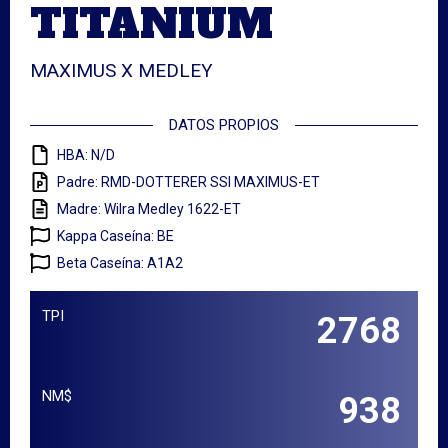
TITANIUM
MAXIMUS X MEDLEY
DATOS PROPIOS
HBA: N/D
Padre: RMD-DOTTERER SSI MAXIMUS-ET
Madre: Wilra Medley 1622-ET
Kappa Caseína: BE
Beta Caseína: A1A2
TPI
2768
NM$
938