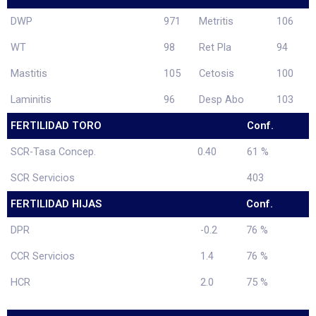
DWP
971
Metritis
106
WT
98
Ret Pla
94
Mastitis
105
Cetosis
100
Laminitis
96
Desp Abo
103
FERTILIDAD TORO
Conf.
SCR-Tasa Concep.
0.40
61 %
SCR Servicios
403
FERTILIDAD HIJAS
Conf.
DPR
-0.2
76 %
CCR Servicios
1.4
76 %
HCR
2.0
75 %