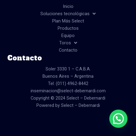
b
a
u
o
g
b
Inicio
o
r
e
Soluciones tecnológicas
k
a
Plan Más Select
m
Productos
Equipo
Toros
Contacto
Contacto
Soler 3330 1 – C.A.B.A.
Buenos Aires – Argentina
Tel: (011) 4962-8442
inseminacion@select-debernardi.com
Copyright © 2024 Select – Debernardi
Powered by Select – Debernardi