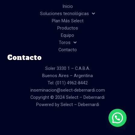
b
a
u
o
g
b
Inicio
o
r
e
Soluciones tecnológicas
k
a
Plan Más Select
m
Productos
Equipo
Toros
Contacto
Contacto
Soler 3330 1 – C.A.B.A.
Buenos Aires – Argentina
Tel: (011) 4962-8442
inseminacion@select-debernardi.com
Copyright © 2024 Select – Debernardi
Powered by Select – Debernardi