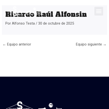
Ir
Navegación
al
de
Ricardo Raúl Alfonsin
contenido
entradas
Por
Alfonso Testa
/
30 de octubre de 2025
←
Equipo anterior
Equipo siguiente
→