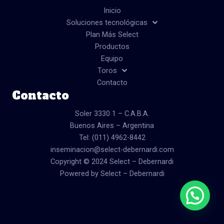
b
a
u
o
g
b
Inicio
o
r
e
Soluciones tecnológicas
k
a
Plan Más Select
m
Productos
Equipo
Toros
Contacto
Contacto
Soler 3330 1 – C.A.B.A.
Buenos Aires – Argentina
Tel: (011) 4962-8442
inseminacion@select-debernardi.com
Copyright © 2024 Select – Debernardi
Powered by Select – Debernardi